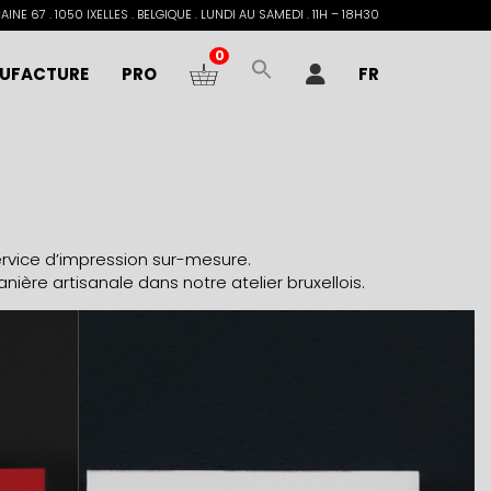
INE 67 . 1050 IXELLES . BELGIQUE . LUNDI AU SAMEDI . 11H – 18H30
0
UFACTURE
PRO
FR
ice d’impression sur-mesure.
ière artisanale dans notre atelier bruxellois.