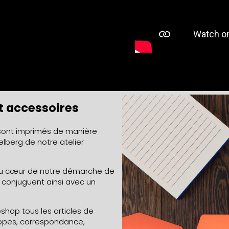
et accessoires
s sont imprimés de manière
elberg de notre atelier
au cœur de notre démarche de
e conjuguent ainsi avec un
eshop tous les articles de
loppes, correspondance,