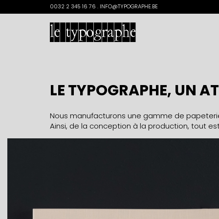
Search
0032 2 345 16 76 . INFO@TYPOGRAPHE.BE
for:
LE TYPOGRAPHE, UN A
Nous manufacturons une gamme de papeterie
Ainsi, de la conception à la production, tout e