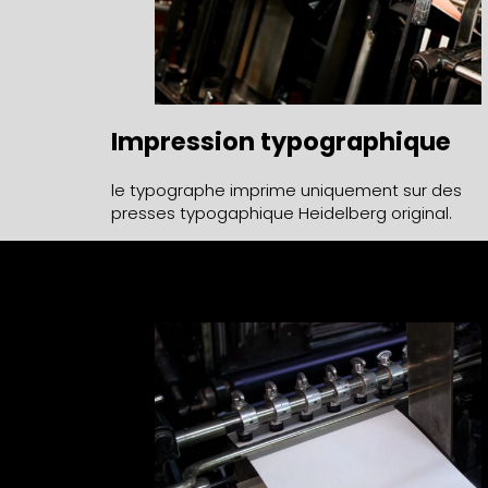
Impression typographique
le typographe imprime uniquement sur des
presses typogaphique Heidelberg original.