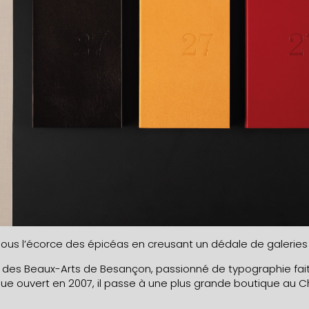
sous l’écorce des épicéas en creusant un dédale de galeries
e des Beaux-Arts de Besançon, passionné de typographie fai
e ouvert en 2007, il passe à une plus grande boutique au Chate