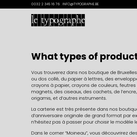
Search
0032 2 345 16 76 . INFO@TYPOGRAPHE.BE
for:
What types of products
Vous trouverez dans nos boutique de Bruxelles 
ou dos collé, du papier à lettres, des enveloppe
crayons à papier, crayons de couleurs, feutres
magnets, des ciseaux, des cachets, de l’encre,
origamis, et d’autres instruments.
La carterie est très présente dans nos boutiq
d’anniversaire originale de grand format par 
n’hésitez pas à passer pour choisir le modèle l
Dans le corner “Moineau”, vous découvrirez des