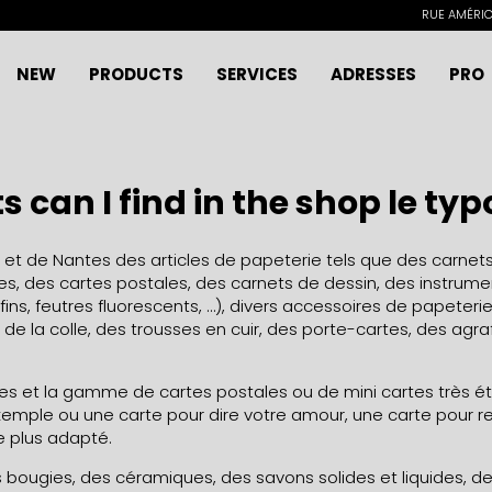
RUE AMÉRICA
NEW
PRODUCTS
SERVICES
ADRESSES
PRO
 can I find in the shop le t
et de Nantes des articles de papeterie tels que des carnets,
s, des cartes postales, des carnets de dessin, des instruments
 fins, feutres fluorescents, …), divers accessoires de papet
 de la colle, des trousses en cuir, des porte-cartes, des agr
ues et la gamme de cartes postales ou de mini cartes très ét
exemple ou une carte pour dire votre amour, une carte pour 
e plus adapté.
 bougies, des céramiques, des savons solides et liquides, d