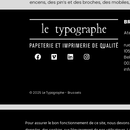
encens, des pin’s et des broches, des mobiles,
BR
At
ru
105
Be
00
in
© 2025 Le Typographe - Brussels
Pour assurer le bon fonctionnement de ce site, nous devons p