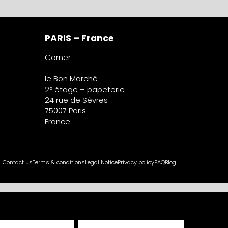
PARIS – France
Corner
le Bon Marché
2° étage – papeterie
24 rue de Sèvres
75007 Paris
France
Contact us
Terms & conditions
Legal Notice
Privacy policy
FAQ
Blog