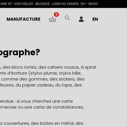
INE 67 . 1050 IXELLES . BELGIQUE . LUNDI AU SAMEDI . 11H – 18H30
0
MANUFACTURE
EN
ypographe?
 des blocs notes, des cahiers cousus, à spiral
 d’écriture (stylos plume, stylos bille,
erie comme des gommes, des stickers, des
afeuses, du papier cadeau, du tape, des
endue : si vous cherchez une carte
remercier ou une carte de condoléances,
es couvertures, des boites en métal, des