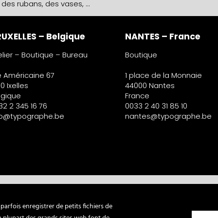
 des rubans, des vases, …
UXELLES – Belgique
NANTES – France
elier – Boutique – Bureau
Boutique
e Américaine 67
1 place de la Monnaie
0 Ixelles
44000 Nantes
lgique
France
32 2 345 16 76
0033 2 40 31 85 10
fo@typographe.be
nantes@typographe.be
arfois enregistrer de petits fichiers de