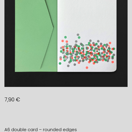
7,90
€
A6 double card – rounded edges