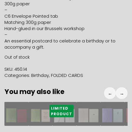
300g paper
–
C6 Envelope Pointed tab
Matching 300g paper
Hand-glued in our Brussels workshop
–
An essential postcard to celebrate a birthday or to
accompany a gift.
Out of stock
SKU:
450.14
Categories:
Birthday
,
FOLDED CARDS
You may also like
←
→
5,90
€
5,90
€
5,90
€
5,90
€
5,90
€
5
LIMITED
PRODUCT