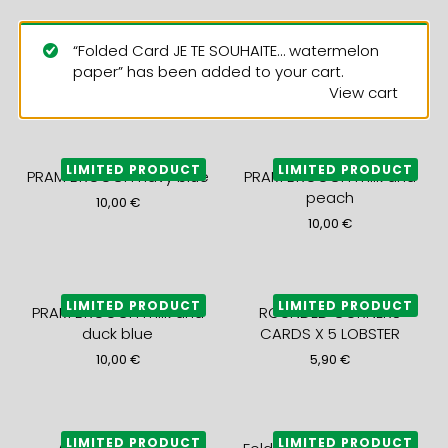
“Folded Card JE TE SOUHAITE… watermelon
paper” has been added to your cart.
View cart
LIMITED PRODUCT
LIMITED PRODUCT
PRAM BROOCH navy blue
PRAM BROOCH milk and
peach
10,00
€
10,00
€
LIMITED PRODUCT
LIMITED PRODUCT
PRAM BROOCH milk and
ROUNDED CORNERS
duck blue
CARDS X 5 LOBSTER
10,00
€
5,90
€
LIMITED PRODUCT
LIMITED PRODUCT