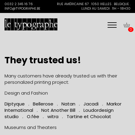
Search
0032 2 345 16 76 .
RUE AMÉRICAINE 67 . 1050 IXELLES . BELGIQUE .
for:
INFO@TYPOGRAPHE.BE
LUNDI AU SAMEDI . 11H – 18H30
0
They trusted us!
Many customers have already trusted us with their
personalized printing project:
Design and Fashion
Diptyque . Bellerose . Natan . Jacadi . Markor
International . Not Another Bill . Loudordesign
studio . O.fée . witra . Tartine et Chocolat
Museums and Theaters