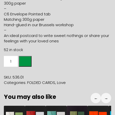
300g paper
–
C6 Envelope Pointed tab
Matching 300g paper
Hand-glued in our Brussels workshop
–
An ideal postcard to write sweet nothings or share your
feelings with your loved ones
52 in stock
Folded
Card
GROS
GROS
SKU:
536.01
COUP
Categories:
FOLDED CARDS
,
Love
DE
COEUR
You may also like
+
←
→
carmine
envelope
5,90
€
5,90
€
5,90
€
5,90
€
5,90
€
5
quantity