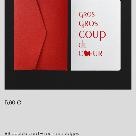
5,90
€
A6 double card – rounded edges