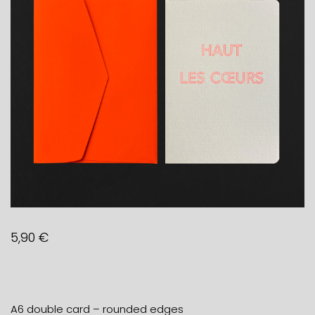
5,90
€
A6 double card – rounded edges