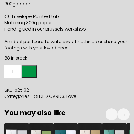
300g paper
–
C6 Envelope Pointed tab
Matching 300g paper
Hand-glued in our Brussels workshop
–
An ideal postcard to write sweet nothings or share your
feelings with your loved ones
88 in stock
Folded
Card
HAUT
LES
SKU:
525.02
COEURS
Categories:
FOLDED CARDS
,
Love
+
fluo
You may also like
orange
←
→
envelope
quantity
5,90
€
5,90
€
5,90
€
5,90
€
5,90
€
5