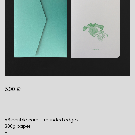
5,90
€
A6 double card – rounded edges
300g paper
–