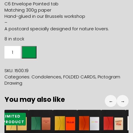
C6 Envelope Pointed tab
Matching 300g paper
Hand-glued in our Brussels workshop
–
A postcard specially designed for nature lovers.
8 in stock
Folded
Card
IRIDACEAE
+
SKU:
1500.19
mint
Categories:
Condolences
,
FOLDED CARDS
,
Pictogram
envelope
Drawing
quantity
You may also like
←
→
5,90
€
5,90
€
5,90
€
5,90
€
5,90
€
5
LIMITED
PRODUCT