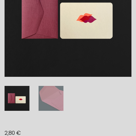
2,80
€