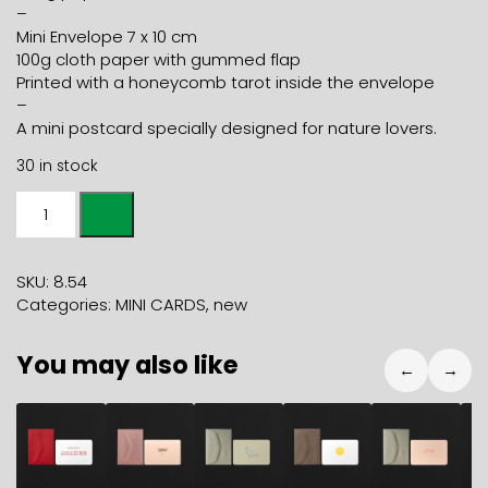
–
Mini Envelope 7 x 10 cm
100g cloth paper with gummed flap
Printed with a honeycomb tarot inside the envelope
–
A mini postcard specially designed for nature lovers.
30 in stock
Mini
card
FOX
+
SKU:
8.54
caramel
Categories:
MINI CARDS
,
new
mini
envelope
You may also like
quantity
←
→
2,80
€
2,80
€
2,80
€
2,80
€
2,80
€
2