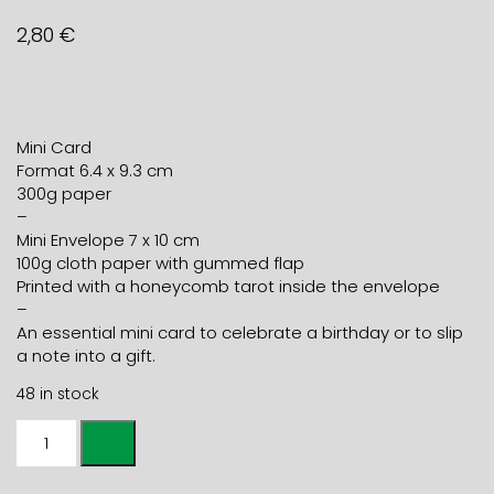
2,80
€
Mini Card
Format 6.4 x 9.3 cm
300g paper
–
Mini Envelope 7 x 10 cm
100g cloth paper with gummed flap
Printed with a honeycomb tarot inside the envelope
–
An essential mini card to celebrate a birthday or to slip
a note into a gift.
48 in stock
Mini
card
HAPPY