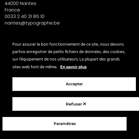
44000 Nantes
France
0033 2 40 31 85 10
nantes@typographe.be
PARIS – France
Pour assurer le bon fonctionnement de ce site, nous devons
parfois enregistrer de petits fichiers de données, des cookies,
Corner
sur l'équipement de nos utilisateurs. La plupart des grands
le Bon Marché
sites web font de même.
En savoir plus
2° étage – papeterie
24 rue de Sèvres
Accepter
75007 Paris
France
Refuser
© 2025 Le Typographe - Brussels
Paramètres
Contact us
Terms & conditions
Legal Notice
Privacy policy
FAQ
Blog