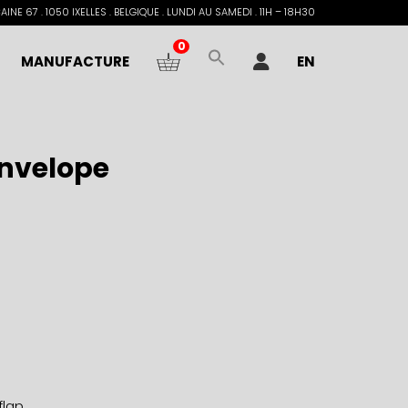
INE 67 . 1050 IXELLES . BELGIQUE . LUNDI AU SAMEDI . 11H – 18H30
0
MANUFACTURE
EN
envelope
flap