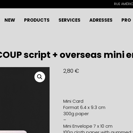
RUE AMÉRICA
NEW
PRODUCTS
SERVICES
ADRESSES
PRO
OUP script + overseas mini 
2,80
€
Mini Card
Format 6.4 x 9.3 cm
300g paper
–
Mini Envelope 7 x 10 cm
100g cloth paper with gummed 