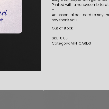
Printed with a honeycomb tarot
–
An essential postcard to say th
say thank you!
Out of stock
SKU:
8.06
Category:
MINI CARDS
2,80
€