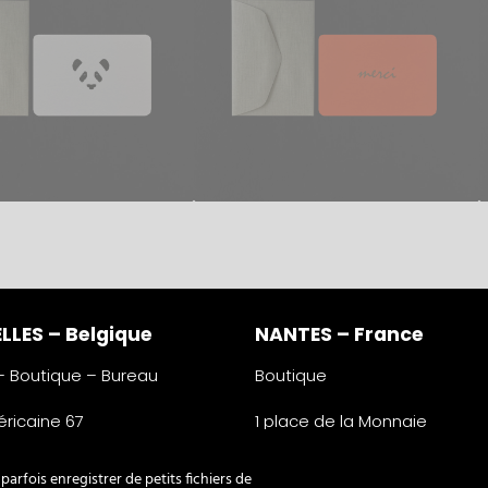
LLES – Belgique
NANTES – France
 – Boutique – Bureau
Boutique
ricaine 67
1 place de la Monnaie
lles
44000 Nantes
e
France
arfois enregistrer de petits fichiers de