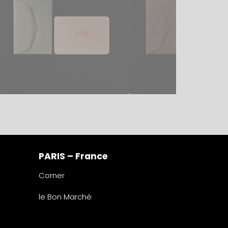
PARIS – France
Corner
le Bon Marché
2° étage – papeterie
24 rue de Sèvres