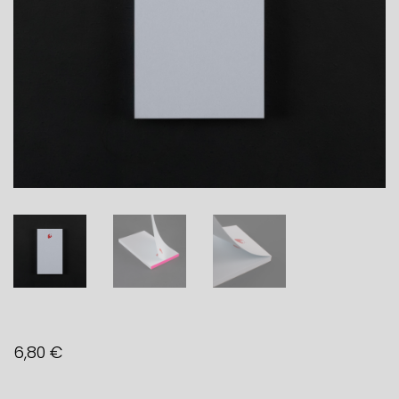
6,80
€