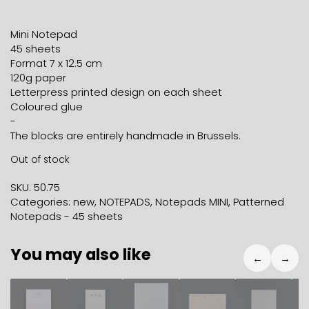
Mini Notepad
45 sheets
Format 7 x 12.5 cm
120g paper
Letterpress printed design on each sheet
Coloured glue
-
The blocks are entirely handmade in Brussels.
Out of stock
SKU:
50.75
Categories:
new
,
NOTEPADS
,
Notepads MINI
,
Patterned
Notepads - 45 sheets
You may also like
←
→
7,80
€
6,80
€
25,50
€
17,70
€
19,90
€
6