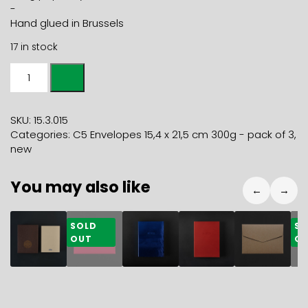
-
Hand glued in Brussels
17 in stock
Pack
of
3
C5
SKU:
15.3.015
ENVELOPES
Categories:
C5 Envelopes 15,4 x 21,5 cm 300g - pack of 3
,
-
new
pole
colour
You may also like
quantity
←
→
47,00
€
10,80
€
72,40
€
72,40
€
10,80
€
1
SOLD
SO
OUT
O