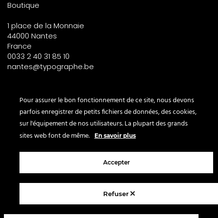
Boutique
1 place de la Monnaie
44000 Nantes
France
0033 2 40 31 85 10
nantes@typographe.be
PARIS – France
Pour assurer le bon fonctionnement de ce site, nous devons
parfois enregistrer de petits fichiers de données, des cookies,
Corner
sur l'équipement de nos utilisateurs. La plupart des grands
le Bon Marché
sites web font de même.
En savoir plus
2° étage – papeterie
24 rue de Sèvres
Accepter
75007 Paris
France
Refuser
© 2025 Le Typographe - Brussels