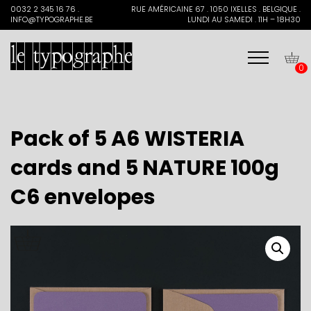
Search
0032 2 345 16 76 .
RUE AMÉRICAINE 67 . 1050 IXELLES . BELGIQUE .
for:
INFO@TYPOGRAPHE.BE
LUNDI AU SAMEDI . 11H – 18H30
0
Pack of 5 A6 WISTERIA
cards and 5 NATURE 100g
C6 envelopes