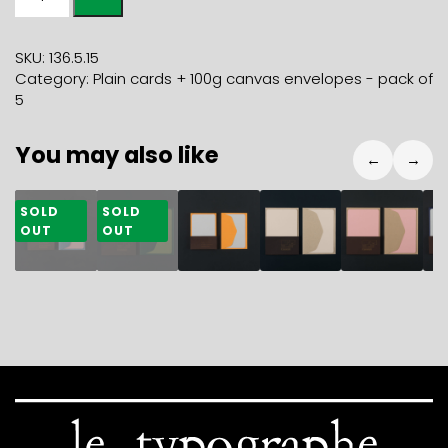
of
5
A6
SKU:
136.5.15
WISTERIA
Category:
Plain cards + 100g canvas envelopes - pack of
cards
5
and
5
You may also like
NATURE
←
→
100g
C6
9,80
€
14,80
€
9,80
€
14,80
€
14,80
€
1
SOLD
SOLD
envelopes
OUT
OUT
quantity