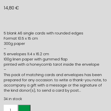
14,80
€
5 blank A6 single cards with rounded edges
Format 10.5 x 15 cm
300g paper
–
5 envelopes 11.4 x 16.2 cm
100g linen paper with gummed flap
printed with a honeycomb tarot inside the envelope
–
This pack of matching cards and envelopes has been
prepared for any occasion: to write a thank-you note, to
accompany a gift with a message or the signature of
the kind donor(s), to send a card by post…
34 in stock
Pack