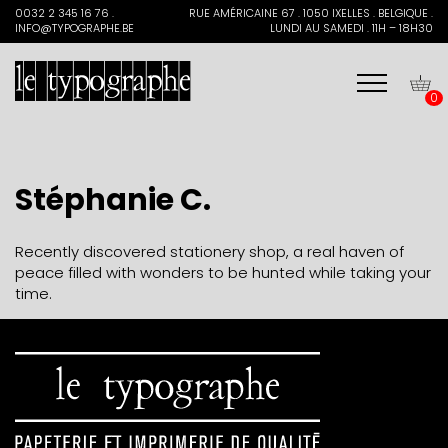
Search
0032 2 345 16 76 .
RUE AMÉRICAINE 67 . 1050 IXELLES . BELGIQUE .
for:
INFO@TYPOGRAPHE.BE
LUNDI AU SAMEDI . 11H – 18H30
0
Stéphanie C.
Recently discovered stationery shop, a real haven of
peace filled with wonders to be hunted while taking your
time.