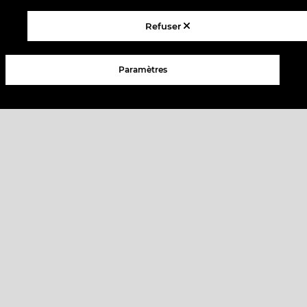
MINI LEATHER NOTEBOOK
MINI LEATHER NOTEBOOK
Refuser
powder pink 7×9.5cm
rust 7×9.5cm
17,40
€
17,40
€
Paramètres
BRUXELLES – Belgique