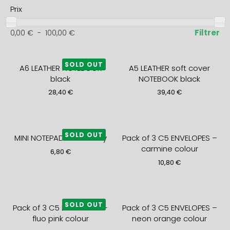
Prix
Filtrer
0,00
€
-
100,00
€
SOLD OUT
A6 LEATHER NOTEBOOK
A5 LEATHER soft cover
black
NOTEBOOK black
28,40
€
39,40
€
SOLD OUT
MINI NOTEPAD strawberry
Pack of 3 C5 ENVELOPES –
carmine colour
6,80
€
10,80
€
SOLD OUT
Pack of 3 C5 ENVELOPES –
Pack of 3 C5 ENVELOPES –
fluo pink colour
neon orange colour