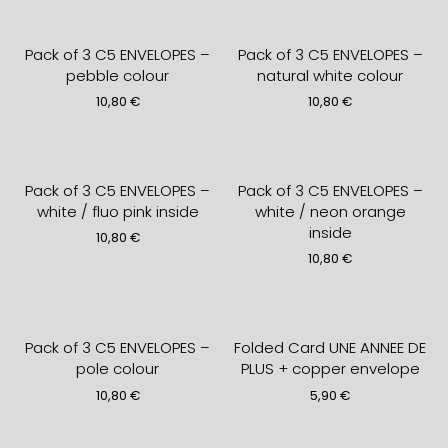
Pack of 3 C5 ENVELOPES –
Pack of 3 C5 ENVELOPES –
pebble colour
natural white colour
10,80
€
10,80
€
Pack of 3 C5 ENVELOPES –
Pack of 3 C5 ENVELOPES –
white / fluo pink inside
white / neon orange
inside
10,80
€
10,80
€
Pack of 3 C5 ENVELOPES –
Folded Card UNE ANNEE DE
pole colour
PLUS + copper envelope
10,80
€
5,90
€