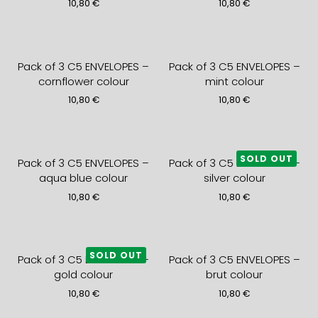
10,80
€
10,80
€
Pack of 3 C5 ENVELOPES –
Pack of 3 C5 ENVELOPES –
cornflower colour
mint colour
10,80
€
10,80
€
SOLD OUT
Pack of 3 C5 ENVELOPES –
Pack of 3 C5 ENVELOPES –
aqua blue colour
silver colour
10,80
€
10,80
€
SOLD OUT
Pack of 3 C5 ENVELOPES –
Pack of 3 C5 ENVELOPES –
gold colour
brut colour
10,80
€
10,80
€