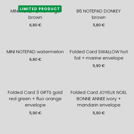
LIMITED PRODUCT
MINI NOTEPAD flamingo
B6 NOTEPAD DONKEY
brown
brown
6,80
€
11,80
€
MINI NOTEPAD watermelon
Folded Card SWALLOW hot
foil + marine envelope
6,80
€
5,90
€
Folded Card 3 GIFTS gold
Folded Card JOYEUX NOEL
red green + fluo orange
BONNE ANNEE ivory +
envelope
mandarin envelope
5,90
€
5,90
€