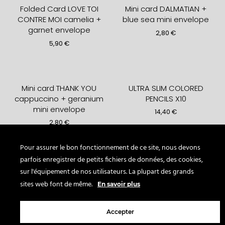
Folded Card LOVE TOI
Mini card DALMATIAN +
CONTRE MOI camelia +
blue sea mini envelope
garnet envelope
2,80
€
5,90
€
Mini card THANK YOU
ULTRA SLIM COLORED
cappuccino + geranium
PENCILS X10
mini envelope
14,40
€
2,80
€
Pour assurer le bon fonctionnement de ce site, nous devons
parfois enregistrer de petits fichiers de données, des cookies,
MINI LEATHER NOTEBOOK
MINI LEATHER NOTEBOOK
sur l'équipement de nos utilisateurs. La plupart des grands
abyss blue 7×9.5cm
water green 7×9.5cm
sites web font de même.
En savoir plus
17,40
€
17,40
€
Accepter