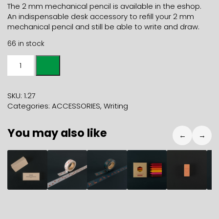
The 2 mm mechanical pencil is available in the eshop.
An indispensable desk accessory to refill your 2 mm
mechanical pencil and still be able to write and draw.
66 in stock
2MM
GRAPHITE
LEADS
FOR
SKU:
1.27
MECHANICAL
Categories:
ACCESSORIES
,
Writing
PENCIL
quantity
You may also like
←
→
11,80
€
3,50
€
3,50
€
5,90
€
2,50
€
8