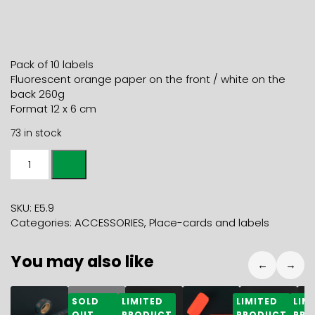
Pack of 10 labels
Fluorescent orange paper on the front / white on the
back 260g
Format 12 x 6 cm
73 in stock
LABELS
FLUO
ORANGE
/
SKU:
E5.9
WHITE
Categories:
ACCESSORIES
,
Place-cards and labels
PACK
X
You may also like
10
←
→
quantity
3,50
€
3,80
€
4,60
€
11,80
€
10,00
€
4
SOLD
LIMITED
LIMITED
LIM
OUT
PRODUCT
PRODUCT
PRO