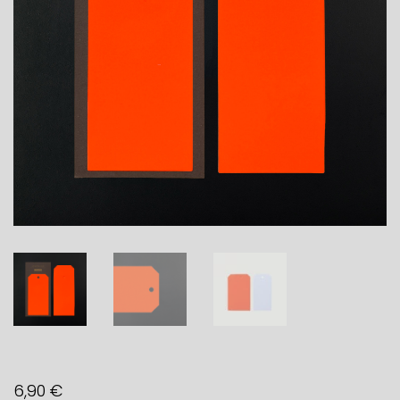
6,90
€