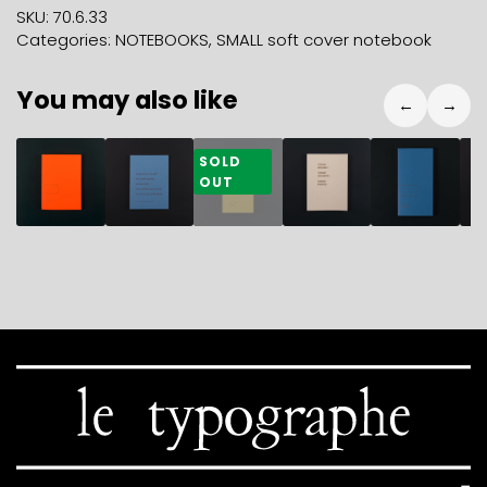
NOTEBOOKS
SKU:
70.6.33
SKELETONS
Categories:
NOTEBOOKS
,
SMALL soft cover notebook
quantity
You may also like
←
→
8,70
€
10,90
€
35,50
€
10,90
€
7,70
€
1
SOLD
OUT