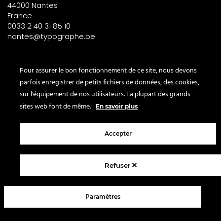
44000 Nantes
France
0033 2 40 31 85 10
nantes@typographe.be
PARIS – France
Pour assurer le bon fonctionnement de ce site, nous devons
parfois enregistrer de petits fichiers de données, des cookies,
Corner
sur l'équipement de nos utilisateurs. La plupart des grands
le Bon Marché
sites web font de même.
En savoir plus
2° étage – papeterie
24 rue de Sèvres
Accepter
75007 Paris
France
Refuser
© 2025 Le Typographe - Brussels
Paramètres
Contact us
Terms & conditions
Legal Notice
Privacy policy
FAQ
Blog