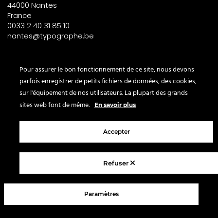
44000 Nantes
France
0033 2 40 31 85 10
nantes@typographe.be
PARIS – France
Pour assurer le bon fonctionnement de ce site, nous devons
parfois enregistrer de petits fichiers de données, des cookies,
Corner
sur l'équipement de nos utilisateurs. La plupart des grands
le Bon Marché
sites web font de même.
En savoir plus
2° étage – papeterie
24 rue de Sèvres
Accepter
75007 Paris
France
Refuser
© 2025 Le Typographe - Brussels
Paramètres
Contact us
Terms & conditions
Legal Notice
Privacy policy
FAQ
Blog