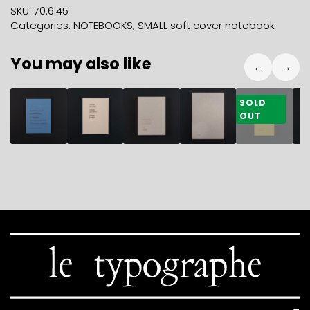
NOTEBOOK
SKU:
70.6.45
BLUE
Categories:
NOTEBOOKS
,
SMALL soft cover notebook
quantity
You may also like
←
→
10,90
€
10,90
€
32,50
€
38,50
€
35,50
€
7
SOLD
OUT