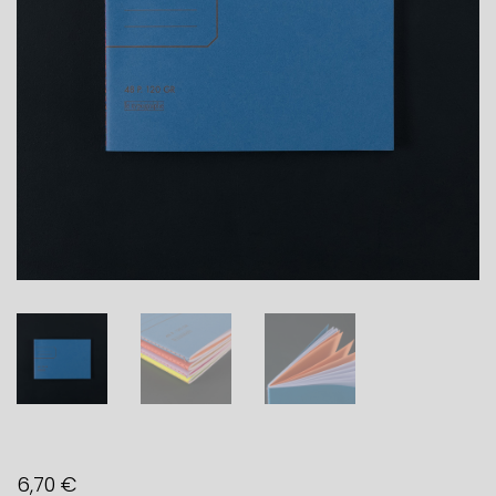
6,70
€