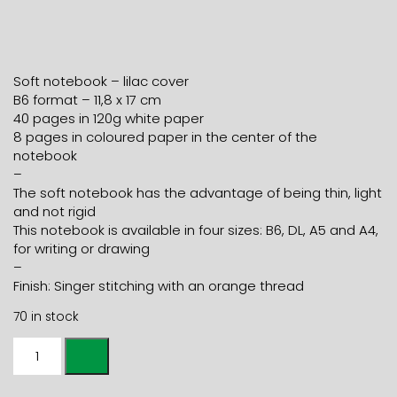
Soft notebook – lilac cover
B6 format – 11,8 x 17 cm
40 pages in 120g white paper
8 pages in coloured paper in the center of the
notebook
–
The soft notebook has the advantage of being thin, light
and not rigid
This notebook is available in four sizes: B6, DL, A5 and A4,
for writing or drawing
–
Finish: Singer stitching with an orange thread
70 in stock
B6
SOFT
COVER