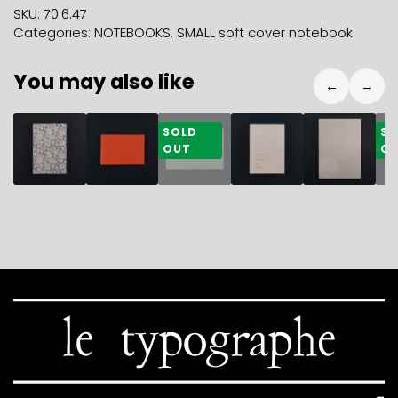
NOTEBOOK
SKU:
70.6.47
LILAC
Categories:
NOTEBOOKS
,
SMALL soft cover notebook
quantity
You may also like
←
→
35,50
€
6,70
€
22,80
€
32,50
€
38,50
€
2
SOLD
SO
OUT
O