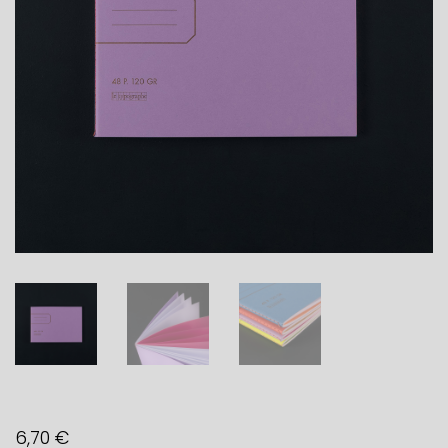
6,70
€