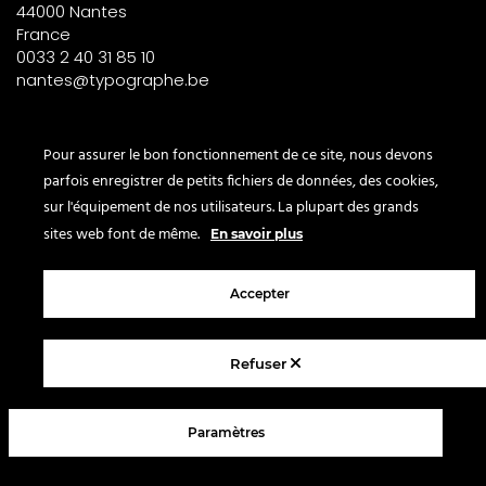
44000 Nantes
France
0033 2 40 31 85 10
nantes@typographe.be
PARIS – France
Pour assurer le bon fonctionnement de ce site, nous devons
parfois enregistrer de petits fichiers de données, des cookies,
Corner
sur l'équipement de nos utilisateurs. La plupart des grands
le Bon Marché
sites web font de même.
En savoir plus
2° étage – papeterie
24 rue de Sèvres
Accepter
75007 Paris
France
Refuser
© 2025 Le Typographe - Brussels
Paramètres
Contact us
Terms & conditions
Legal Notice
Privacy policy
FAQ
Blog