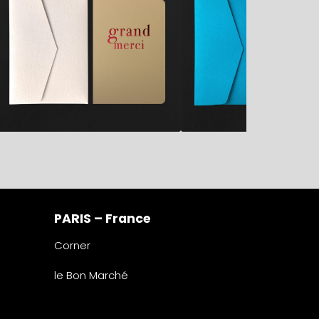
PARIS – France
Corner
le Bon Marché
2° étage – papeterie
24 rue de Sèvres