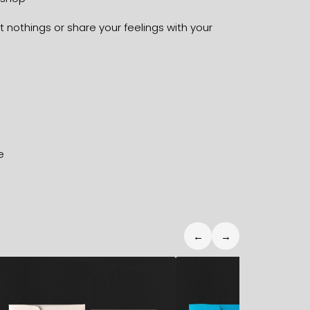
 nothings or share your feelings with your
e
←
→
5,90
€
5,90
€