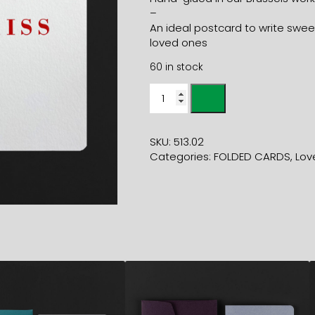
–
An ideal postcard to write sweet
loved ones
60 in stock
Folded
Card
KISS
+
SKU:
513.02
fluo
Categories:
FOLDED CARDS
,
Lov
pink
envelope
quantity
5,90
€