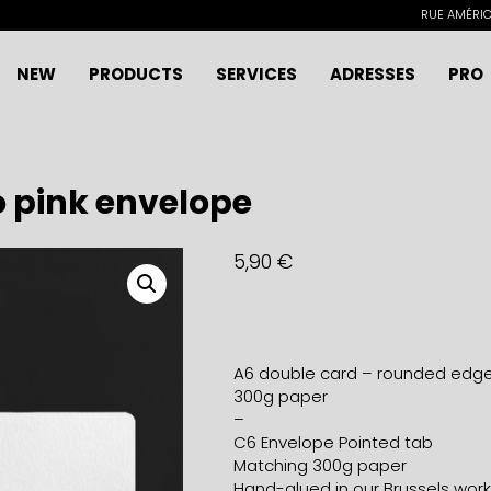
RUE AMÉRICA
NEW
PRODUCTS
SERVICES
ADRESSES
PRO
o pink envelope
5,90
€
A6 double card – rounded edg
300g paper
–
C6 Envelope Pointed tab
Matching 300g paper
Hand-glued in our Brussels wor