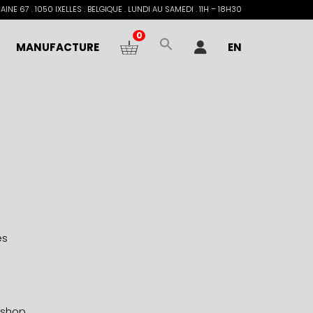
INE 67 . 1050 IXELLES . BELGIQUE . LUNDI AU SAMEDI . 11H – 18H30
0
MANUFACTURE
EN
es
kshop