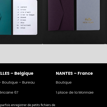
LLES – Belgique
NANTES – France
 – Boutique – Bureau
Boutique
ricaine 67
1 place de la Monnaie
lles
44000 Nantes
e
France
arfois enregistrer de petits fichiers de