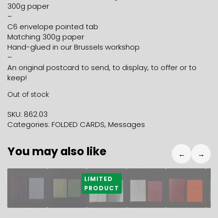
300g paper
–
C6 envelope pointed tab
Matching 300g paper
Hand-glued in our Brussels workshop
–
An original postcard to send, to display, to offer or to
keep!
Out of stock
SKU:
862.03
Categories:
FOLDED CARDS
,
Messages
You may also like
←
→
5,90
€
5,90
€
5,90
€
5,90
€
5,90
€
5
LIMITED
PRODUCT