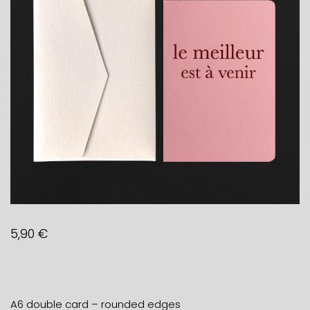
5,90
€
A6 double card – rounded edges