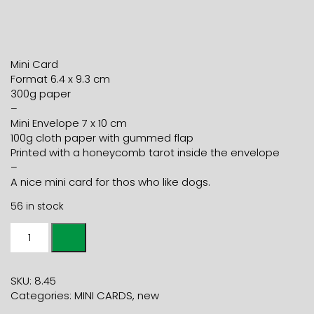
Mini Card
Format 6.4 x 9.3 cm
300g paper
–
Mini Envelope 7 x 10 cm
100g cloth paper with gummed flap
Printed with a honeycomb tarot inside the envelope
–
A nice mini card for thos who like dogs.
56 in stock
Mini
card
DALMATIAN
+
SKU:
8.45
blue
Categories:
MINI CARDS
,
new
sea