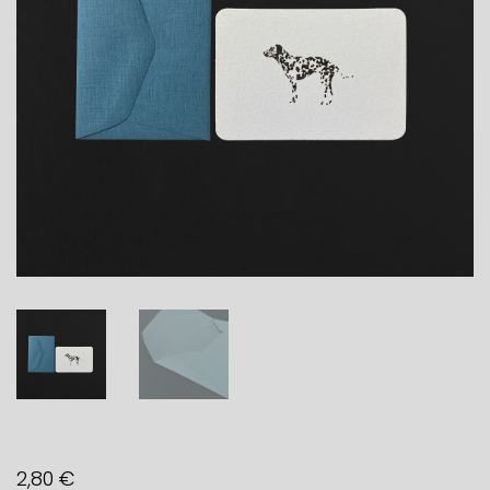
2,80
€