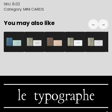
YOU
SKU:
8.02
barley
Category:
MINI CARDS
+
pebble
You may also like
mini
←
→
envelope
quantity
2,80
€
2,80
€
2,80
€
2,80
€
2,80
€
2