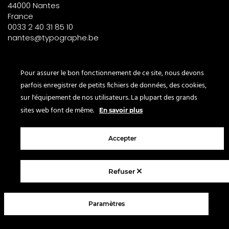
44000 Nantes
France
0033 2 40 31 85 10
nantes@typographe.be
PARIS – France
Pour assurer le bon fonctionnement de ce site, nous devons
parfois enregistrer de petits fichiers de données, des cookies,
Corner
sur l'équipement de nos utilisateurs. La plupart des grands
le Bon Marché
sites web font de même.
En savoir plus
2° étage – papeterie
24 rue de Sèvres
Accepter
75007 Paris
France
Refuser
© 2025 Le Typographe - Brussels
Paramètres
Contact us
Terms & conditions
Legal Notice
Privacy policy
FAQ
Blog