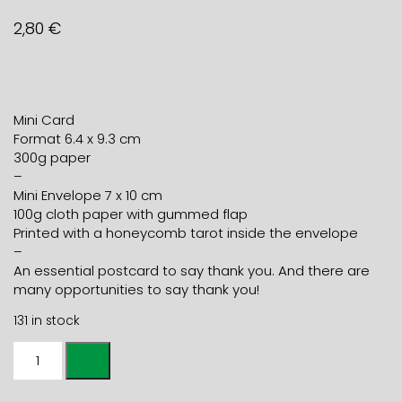
2,80
€
Mini Card
Format 6.4 x 9.3 cm
300g paper
–
Mini Envelope 7 x 10 cm
100g cloth paper with gummed flap
Printed with a honeycomb tarot inside the envelope
–
An essential postcard to say thank you. And there are
many opportunities to say thank you!
131 in stock
Mini
card
THANK