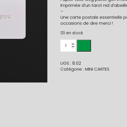
Imprimée d’un tarot nid d’abeille
–
Une carte postale essentielle p
occasions de dire merci !
131 en stock
quantité
de
mini
carte
UGS :
8.02
THANK
Catégorie :
MINI CARTES
YOU
orge
+
enveloppe
galet