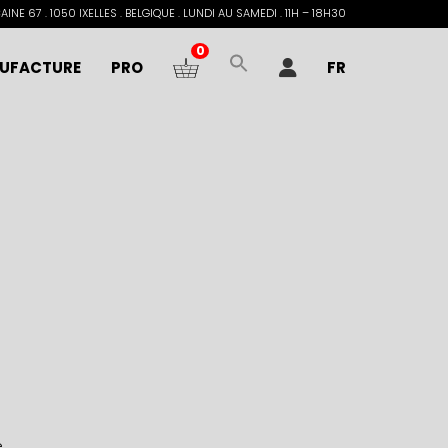
INE 67 . 1050 IXELLES . BELGIQUE . LUNDI AU SAMEDI . 11H – 18H30
0
UFACTURE
PRO
FR
e