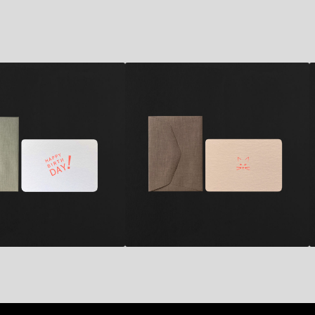
2,80
€