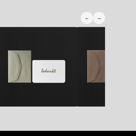
←
→
2,80
€
2,80
€