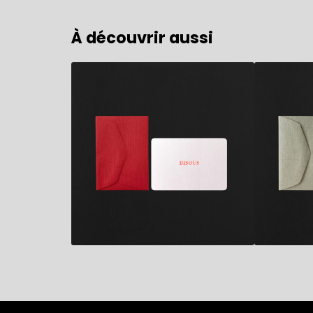
À découvrir aussi
2,80
€
2,80
€