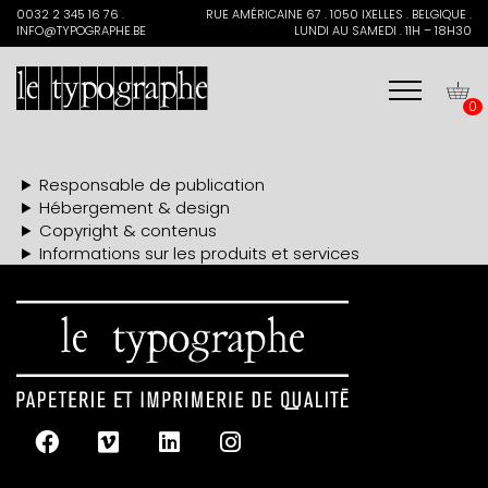
Search
0032 2 345 16 76 .
RUE AMÉRICAINE 67 . 1050 IXELLES . BELGIQUE .
for:
INFO@TYPOGRAPHE.BE
LUNDI AU SAMEDI . 11H – 18H30
0
Responsable de publication
Hébergement & design
Copyright & contenus
Informations sur les produits et services