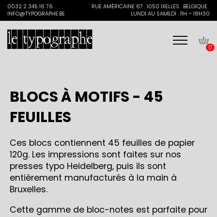
Search
0032 2 345 16 76 .
RUE AMÉRICAINE 67 . 1050 IXELLES . BELGIQUE .
for:
INFO@TYPOGRAPHE.BE
LUNDI AU SAMEDI . 11H – 18H30
0
BLOCS À MOTIFS - 45
FEUILLES
Ces blocs contiennent 45 feuilles de papier
120g. Les impressions sont faites sur nos
presses typo Heidelberg, puis ils sont
entièrement manufacturés à la main à
Bruxelles.
Cette gamme de bloc-notes est parfaite pour