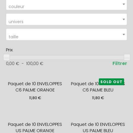
couleur
univers
taille
Prix
Filtrer
0,00
€
-
100,00
€
SOLD OUT
Paquet de 10 ENVELOPPES
Paquet de 10 ENVELOPPES
C6 PALME ORANGE
C6 PALME BLEU
11,80
€
11,80
€
Paquet de 10 ENVELOPPES
Paquet de 10 ENVELOPPES
US PALME ORANGE
US PALME BLEU