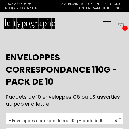
Search
0032 2 345 16 76 .
RUE AMÉRICAINE 67 . 1050 IXELLES . BELGIQUE .
for:
INFO@TYPOGRAPHE.BE
LUNDI AU SAMEDI . 11H – 18H30
0
ENVELOPPES
CORRESPONDANCE 110G -
PACK DE 10
Paquets de 10 enveloppes C6 ou US assorties
au papier à lettre
– Enveloppes correspondance 110g - pack de 10
×