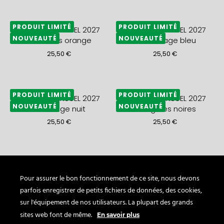
PRODUIT LIMITÉ
PRODUIT LIMITÉ
AGENDA MENSUEL 2027
AGENDA MENSUEL 2027
NOUVEAUTÉ
NOUVEAUTÉ
A5+ fleurs orange
A5+ tissage bleu
25,50
€
25,50
€
PRODUIT LIMITÉ
PRODUIT LIMITÉ
AGENDA MENSUEL 2027
AGENDA MENSUEL 2027
NOUVEAUTÉ
NOUVEAUTÉ
A5+ neige nuit
A5+ grues noires
25,50
€
25,50
€
PRODUIT LIMITÉ
PRODUIT LIMITÉ
AGENDA MENSUEL 2027
AGENDA MENSUEL 2027
NOUVEAUTÉ
NOUVEAUTÉ
A5+ vague or
A5+ mer bleue
Pour assurer le bon fonctionnement de ce site, nous devons
parfois enregistrer de petits fichiers de données, des cookies,
25,50
€
21,50
€
sur l'équipement de nos utilisateurs. La plupart des grands
sites web font de même.
En savoir plus