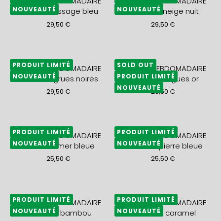
AGENDA HEBDOMADAIRE
AGENDA HEBDOMADAIRE
NOUVEAUTÉ
NOUVEAUTÉ
2027 A5+ tissage bleu
2027 A5+ neige nuit
29,50
€
29,50
€
PRODUIT LIMITÉ
SOLD OUT
AGENDA HEBDOMADAIRE
AGENDA HEBDOMADAIRE
NOUVEAUTÉ
PRODUIT LIMITÉ
2027 A5+ grues noires
2027 A5+ vagues or
NOUVEAUTÉ
29,50
€
29,50
€
PRODUIT LIMITÉ
PRODUIT LIMITÉ
AGENDA HEBDOMADAIRE
AGENDA HEBDOMADAIRE
NOUVEAUTÉ
NOUVEAUTÉ
2027 A5+ mer bleue
2027 A5+ pierre bleue
25,50
€
25,50
€
PRODUIT LIMITÉ
PRODUIT LIMITÉ
AGENDA HEBDOMADAIRE
AGENDA HEBDOMADAIRE
NOUVEAUTÉ
NOUVEAUTÉ
2027 A5+ bambou
2027 A5+ caramel