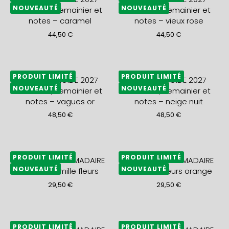
NOUVEAUTÉ
NOUVEAUTÉ
mensuel, semainier et
mensuel, semainier et
notes – caramel
notes – vieux rose
44,50
€
44,50
€
PRODUIT LIMITÉ
PRODUIT LIMITÉ
AGENDA RIGIDE 2027
AGENDA RIGIDE 2027
NOUVEAUTÉ
NOUVEAUTÉ
mensuel, semainier et
mensuel, semainier et
notes – vagues or
notes – neige nuit
48,50
€
48,50
€
PRODUIT LIMITÉ
PRODUIT LIMITÉ
AGENDA HEBDOMADAIRE
AGENDA HEBDOMADAIRE
NOUVEAUTÉ
NOUVEAUTÉ
2027 A5+ mille fleurs
2027 A5+ fleurs orange
29,50
€
29,50
€
PRODUIT LIMITÉ
PRODUIT LIMITÉ