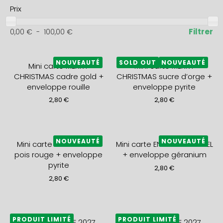
Prix
Filtrer
0,00
€
-
100,00
€
NOUVEAUTÉ
SOLD OUT
NOUVEAUTÉ
Mini carte MERRY
Mini carte MERRY
CHRISTMAS cadre gold +
CHRISTMAS sucre d’orge +
enveloppe rouille
enveloppe pyrite
2,80
€
2,80
€
NOUVEAUTÉ
NOUVEAUTÉ
Mini carte JOYEUX NOEL
Mini carte ENCORE UN NOEL
pois rouge + enveloppe
+ enveloppe géranium
pyrite
2,80
€
2,80
€
PRODUIT LIMITÉ
PRODUIT LIMITÉ
AGENDA RIGIDE 2027
AGENDA RIGIDE 2027