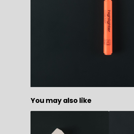
You may also like
11,80
€
3,80
€