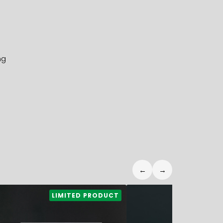
ng
←
→
10,00
€
3,50
€
LIMITED PRODUCT