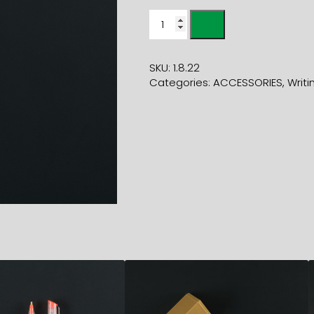
ORANGE
FLUORESCENT
HIGHLIGHTER
quantity
SKU:
1.8.22
Categories:
ACCESSORIES
,
Writi
11,80
€