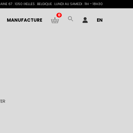
INE 67 . 1050 IXELLES . BELGIQUE . LUNDI AU SAMEDI . 11H – 18H30
0
MANUFACTURE
EN
TER