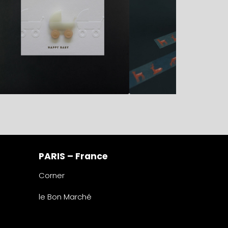
PARIS – France
Corner
le Bon Marché
2° étage – papeterie
24 rue de Sèvres