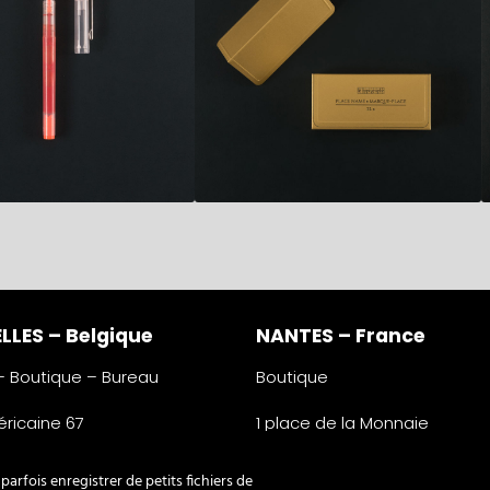
LLES – Belgique
NANTES – France
 – Boutique – Bureau
Boutique
ricaine 67
1 place de la Monnaie
lles
44000 Nantes
e
France
arfois enregistrer de petits fichiers de