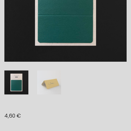
4,60
€