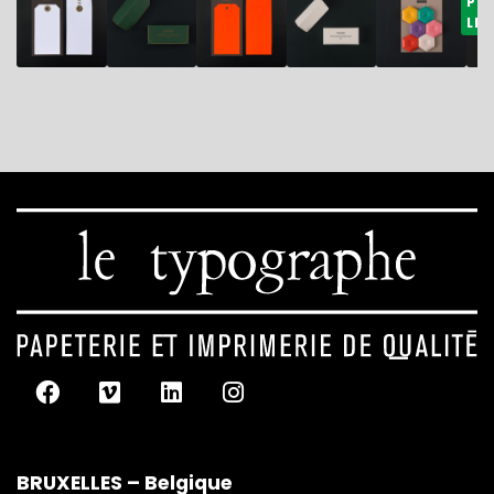
PR
LIM
BRUXELLES – Belgique