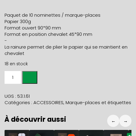
Paquet de 10 nominettes / marque-places
Papier 300g
Format ouvert 90*90 mm
Format en position chevalet 45*90 mm
-
La rainure permet de plier le papier qui se maintient en
chevalet
18 en stock
quantité
de
10
NOMINETTES
UGS :
53.1.61
pinède
Catégories :
ACCESSOIRES
,
Marque-places et étiquettes
À découvrir aussi
←
→
6,90
€
11,80
€
6,90
€
11,80
€
11,50
€
4