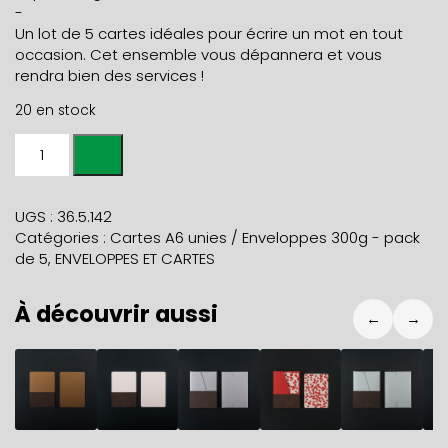
-
Un lot de 5 cartes idéales pour écrire un mot en tout
occasion. Cet ensemble vous dépannera et vous
rendra bien des services !
20 en stock
quantité
de
Paquet
de
UGS :
36.5.142
5
Catégories :
Cartes A6 unies / Enveloppes 300g - pack
CARTES
de 5
,
ENVELOPPES ET CARTES
A6
-
À découvrir aussi
Pêche
←
→
4,90
€
4,90
€
10,80
€
9,40
€
10,80
€
4