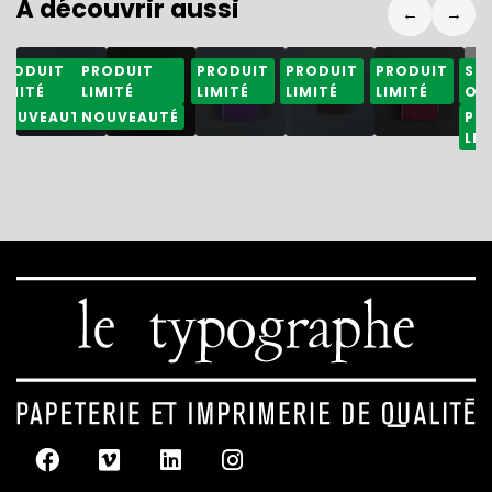
À découvrir aussi
←
→
25,50
€
48,50
€
49,80
€
48,50
€
49,80
€
4
PRODUIT
PRODUIT
PRODUIT
PRODUIT
PRODUIT
SO
LIMITÉ
LIMITÉ
LIMITÉ
LIMITÉ
LIMITÉ
OU
NOUVEAUTÉ
NOUVEAUTÉ
PR
LIM