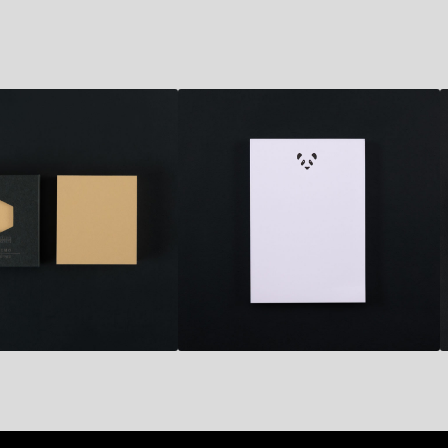
7,80
€