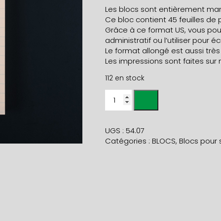
Les blocs sont entièrement manu
Ce bloc contient 45 feuilles de 
Grâce à ce format US, vous pourr
administratif ou l’utiliser pour 
Le format allongé est aussi très
Les impressions sont faites sur
112 en stock
quantité
de
BLOC
NOTE
UGS :
54.07
IDEAS
Catégories :
BLOCS
,
Blocs pour 
&
PLANS
corail