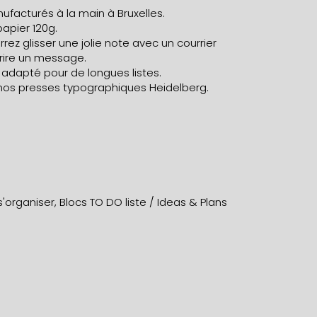
facturés à la main à Bruxelles.
papier 120g.
ez glisser une jolie note avec un courrier
écrire un message.
 adapté pour de longues listes.
 nos presses typographiques Heidelberg.
s'organiser
,
Blocs TO DO liste / Ideas & Plans