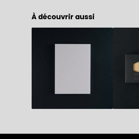
À découvrir aussi
19,90
€
7,50
€