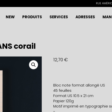
RUE AMÉRICA
NEW
PRODUITS
SERVICES
ADRESSES
MAN
NS corail
12,70
€
Bloc note format allongé US
45 feuilles
Format US 10.5 x 21 cm
Papier 120g
Motif imprimé en typographie su
-