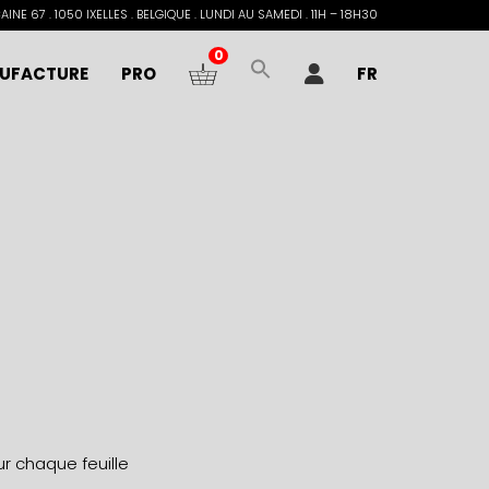
INE 67 . 1050 IXELLES . BELGIQUE . LUNDI AU SAMEDI . 11H – 18H30
0
UFACTURE
PRO
FR
r chaque feuille