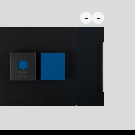
←
→
7,50
€
6,80
€