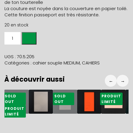
de ton tourterelle
La couture est noyée dans la couverture en papier toilé.
Cette finition passeport est très résistante.
20 en stock
quantité
de
CAHIER
SOUPLE
UGS :
70.5.205
A5+
Catégories :
cahier souple MEDIUM
,
CAHIERS
Nénuphars
À découvrir aussi
←
→
32,50
€
38,50
€
14,50
€
7,70
€
7,70
€
8
SOLD
SOLD
PRODUIT
OUT
OUT
LIMITÉ
PRODUIT
LIMITÉ