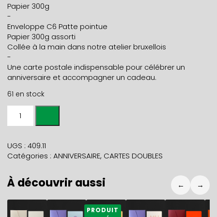
Papier 300g
-
Enveloppe C6 Patte pointue
Papier 300g assorti
Collée à la main dans notre atelier bruxellois
-
Une carte postale indispensable pour célébrer un
anniversaire et accompagner un cadeau.
61 en stock
quantité
de
Carte
HAPPY
UGS :
409.11
BIRTHDAY
Catégories :
ANNIVERSAIRE
,
CARTES DOUBLES
CONFETTIS
rouge
À découvrir aussi
sur
←
→
pêche
+
5,90
€
5,90
€
5,90
€
5,90
€
5,90
€
5
PRODUIT
env