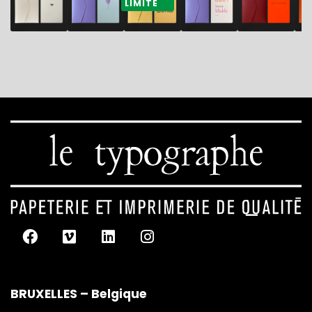
LIMITÉ
mandarine
BRUXELLES – Belgique