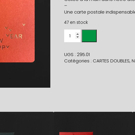
–
Une carte postale indispensable
47 en stock
quantité
de
Carte
HAPPY
UGS :
295.01
NEW
Catégories :
CARTES DOUBLES
,
N
YEAR
oiseaux
+
env
gold
5,90
€