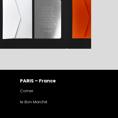
PARIS – France
Corner
le Bon Marché
2° étage – papeterie
24 rue de Sèvres