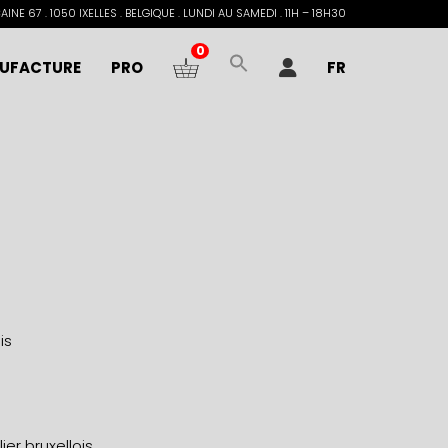
INE 67 . 1050 IXELLES . BELGIQUE . LUNDI AU SAMEDI . 11H – 18H30
0
UFACTURE
PRO
FR
is
er bruxellois