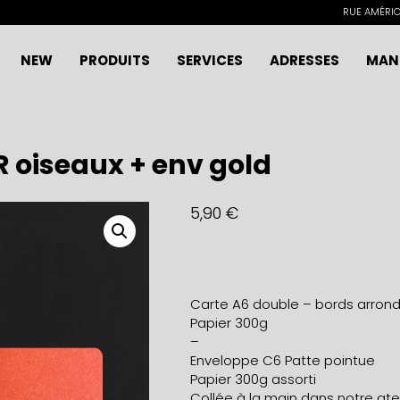
RUE AMÉRICA
NEW
PRODUITS
SERVICES
ADRESSES
MAN
 oiseaux + env gold
5,90
€
Carte A6 double – bords arrond
Papier 300g
–
Enveloppe C6 Patte pointue
Papier 300g assorti
Collée à la main dans notre ateli