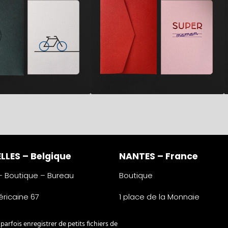
LLES – Belgique
NANTES – France
 – Boutique – Bureau
Boutique
ricaine 67
1 place de la Monnaie
lles
44000 Nantes
e
France
arfois enregistrer de petits fichiers de