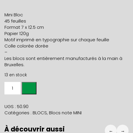
Mini Bloc
45 feuilles
Format 7 x 12.5 cm
Papier 120g
Motif imprimé en typographie sur chaque feuille
Colle colorée dorée
–
Les blocs sont entièrement manufacturés à la main à
Bruxelles.
13 en stock
quantité
de
MINI
BLOC
UGS :
50.90
NOTE
Catégories :
BLOCS
,
Blocs note MINI
LAPIN
À découvrir aussi
←
→