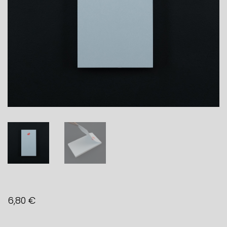
6,80
€