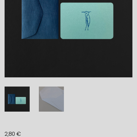
2,80
€