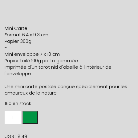
Mini Carte
Format 6.4 x 9.3 cm
Papier 300g
-
Mini enveloppe 7 x 10 cm
Papier toilé 100g patte gommée
Imprimée d'un tarot nid d'abeille à l'intérieur de
l'enveloppe
-
Une mini carte postale conçue spécialement pour les
amoureux de la nature.
160 en stock
quantité
de
mini
carte
UGS :
8.49