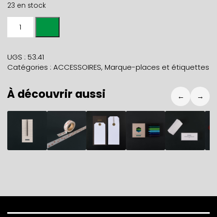
23 en stock
quantité
de
Paquet
de
UGS :
53.41
12
Catégories :
ACCESSOIRES
,
Marque-places et étiquettes
MARQUE-
PLACES
À découvrir aussi
gaufrés
←
→
SILVER
8,70
€
3,50
€
6,90
€
5,90
€
11,80
€
1