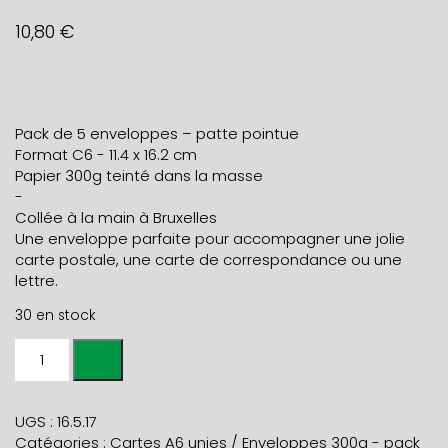
10,80
€
Pack de 5 enveloppes – patte pointue
Format C6 - 11.4 x 16.2 cm
Papier 300g teinté dans la masse
-
Collée à la main à Bruxelles
Une enveloppe parfaite pour accompagner une jolie
carte postale, une carte de correspondance ou une
lettre.
30 en stock
quantité
de
Paquet
de
UGS :
16.5.17
5
Catégories :
Cartes A6 unies / Enveloppes 300g - pack