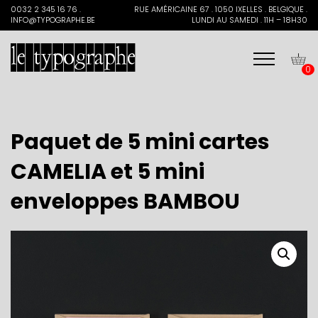
Search
0032 2 345 16 76 .
RUE AMÉRICAINE 67 . 1050 IXELLES . BELGIQUE .
for:
INFO@TYPOGRAPHE.BE
LUNDI AU SAMEDI . 11H – 18H30
0
Paquet de 5 mini cartes
CAMELIA et 5 mini
enveloppes BAMBOU