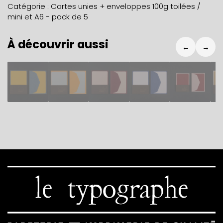
Catégorie :
Cartes unies + enveloppes 100g toilées /
mini et A6 - pack de 5
À découvrir aussi
←
→
14,80
€
14,80
€
14,80
€
14,80
€
9,80
€
1