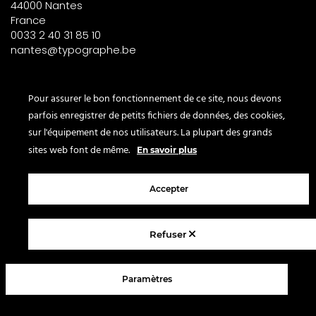
44000 Nantes
France
0033 2 40 31 85 10
nantes@typographe.be
PARIS – France
Pour assurer le bon fonctionnement de ce site, nous devons
parfois enregistrer de petits fichiers de données, des cookies,
Corner
sur l'équipement de nos utilisateurs. La plupart des grands
le Bon Marché
sites web font de même.
En savoir plus
2° étage – papeterie
24 rue de Sèvres
Accepter
75007 Paris
France
Refuser
© 2025 Le Typographe - Brussels
Paramètres
Contact
FAQ
CGV
Mentions légales
Politique de confidentialité
Blog