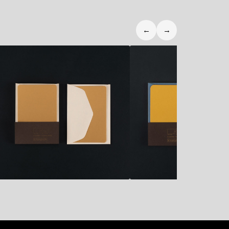
←
→
9,80
€
9,80
€