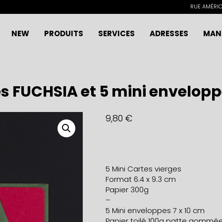
RUE AMÉRICA
NEW
PRODUITS
SERVICES
ADRESSES
MAN
es FUCHSIA et 5 mini envelo
9,80
€
5 Mini Cartes vierges
Format 6.4 x 9.3 cm
Papier 300g
–
5 Mini enveloppes 7 x 10 cm
Papier toilé 100g patte gommé