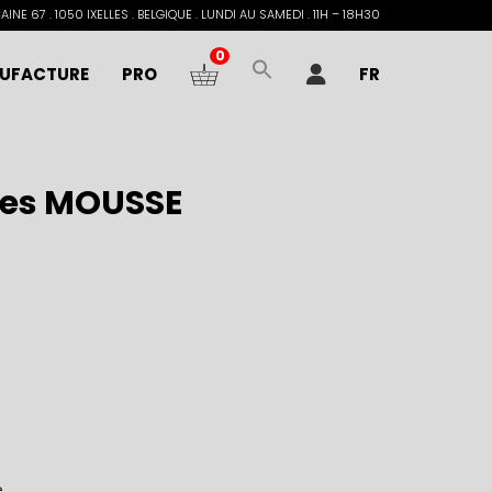
INE 67 . 1050 IXELLES . BELGIQUE . LUNDI AU SAMEDI . 11H – 18H30
0
UFACTURE
PRO
FR
ppes MOUSSE
e