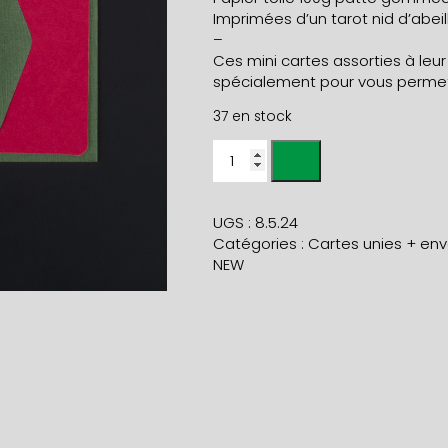
Imprimées d’un tarot nid d’abeill
–
Ces mini cartes assorties à leu
spécialement pour vous permet
37 en stock
quantité
de
Paquet
de
UGS :
8.5.24
5
Catégories :
Cartes unies + env
mini
NEW
cartes
FUCHSIA
et
5
mini
enveloppes
MOUSSE