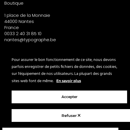
Boutique
1 place de la Monnaie
44000 Nantes
France
0033 2 40 31 85 10
nantes@typographe.be
PARIS – France
Pour assurer le bon fonctionnement de ce site, nous devons
parfois enregistrer de petits fichiers de données, des cookies,
Corner
sur l'équipement de nos utilisateurs. La plupart des grands
le Bon Marché
sites web font de même.
En savoir plus
2° étage – papeterie
24 rue de Sèvres
Accepter
75007 Paris
France
Refuser
© 2025 Le Typographe - Brussels