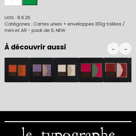
de
Paquet
de
UGS :
8.5.25
5
Catégories :
Cartes unies + enveloppes 100g toilées /
mini
mini et A6 - pack de 5
,
NEW
cartes
SAKURA
À découvrir aussi
et
←
→
5
mini
9,80
€
9,80
€
9,80
€
14,80
€
14,80
€
9
enveloppes
QUARTZ
ROSE