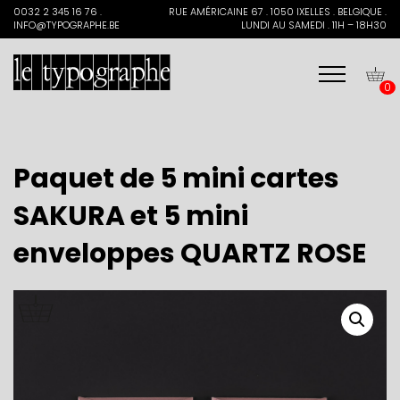
Search
0032 2 345 16 76 .
RUE AMÉRICAINE 67 . 1050 IXELLES . BELGIQUE .
for:
INFO@TYPOGRAPHE.BE
LUNDI AU SAMEDI . 11H – 18H30
0
Paquet de 5 mini cartes
SAKURA et 5 mini
enveloppes QUARTZ ROSE