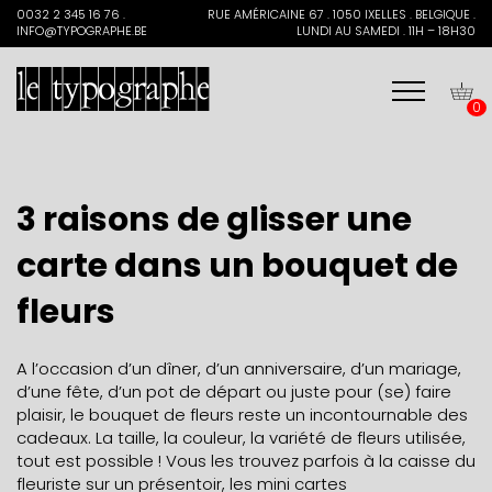
Search
0032 2 345 16 76 .
RUE AMÉRICAINE 67 . 1050 IXELLES . BELGIQUE .
for:
INFO@TYPOGRAPHE.BE
LUNDI AU SAMEDI . 11H – 18H30
0
3 raisons de glisser une
carte dans un bouquet de
fleurs
A l’occasion d’un dîner, d’un anniversaire, d’un mariage,
d’une fête, d’un pot de départ ou juste pour (se) faire
plaisir, le bouquet de fleurs reste un incontournable des
cadeaux. La taille, la couleur, la variété de fleurs utilisée,
tout est possible ! Vous les trouvez parfois à la caisse du
fleuriste sur un présentoir, les mini cartes