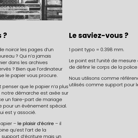
 ?
Le saviez-vous ?
de noircir les pages d’un
1 point typo = 0.398 mm.
bureau ? Qui n’a jamais
Le point est l’unité de mesure 
nier dans les archives
de définir le corps de la polic
ervés ? Bien que l’ordinateur
ue le papier vous procure.
Nous utilisons comme référen
utilisés comme support pour le
t penser que le papier n’a plus
e notre démarche est axée sur
ce un faire-part de mariage
e pour un événement spécial.
i est y associé.
papier –
le plaisir d’écrire
– il
ne qu’est l’art de la
 support d’écriture mais un