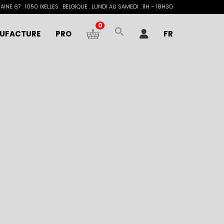
INE 67 . 1050 IXELLES . BELGIQUE . LUNDI AU SAMEDI . 11H – 18H30
0
UFACTURE
PRO
FR