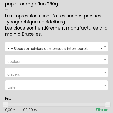
papier orange fluo 260g.
–
Les impressions sont faites sur nos presses
typographiques Heidelberg.
Les blocs sont entièrement manufacturés à la
main à Bruxelles.
– – Blocs semainiers et mensuels intemporels
×
couleur
univers
taille
Prix
Filtrer
0,00
€
-
100,00
€