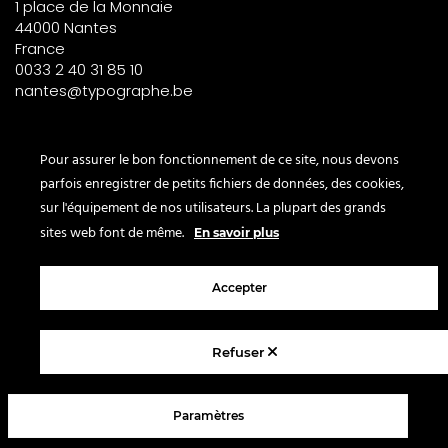
1 place de la Monnaie
44000 Nantes
France
0033 2 40 31 85 10
nantes@typographe.be
PARIS – France
Pour assurer le bon fonctionnement de ce site, nous devons
parfois enregistrer de petits fichiers de données, des cookies,
Corner
sur l'équipement de nos utilisateurs. La plupart des grands
le Bon Marché
sites web font de même.
En savoir plus
2° étage – papeterie
24 rue de Sèvres
75007 Paris
Accepter
France
Refuser
© 2025 Le Typographe - Brussels
Paramètres
Contact
FAQ
CGV
Mentions légales
Politique de confidentialité
Blog