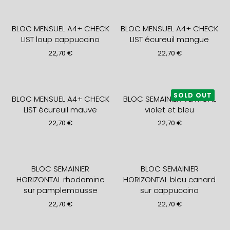
BLOC MENSUEL A4+ CHECK
BLOC MENSUEL A4+ CHECK
LIST loup cappuccino
LIST écureuil mangue
22,70
€
22,70
€
SOLD OUT
BLOC MENSUEL A4+ CHECK
BLOC SEMAINIER VERTICAL
LIST écureuil mauve
violet et bleu
22,70
€
22,70
€
BLOC SEMAINIER
BLOC SEMAINIER
HORIZONTAL rhodamine
HORIZONTAL bleu canard
sur pamplemousse
sur cappuccino
22,70
€
22,70
€