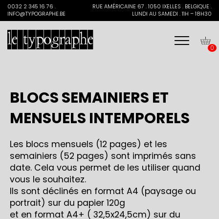
Search
0032 2 345 16 76 .
RUE AMÉRICAINE 67 . 1050 IXELLES . BELGIQUE .
for:
INFO@TYPOGRAPHE.BE
LUNDI AU SAMEDI . 11H – 18H30
0
BLOCS SEMAINIERS ET
MENSUELS INTEMPORELS
Les blocs mensuels (12 pages) et les
semainiers (52 pages) sont imprimés sans
date. Cela vous permet de les utiliser quand
vous le souhaitez.
Ils sont déclinés en format A4 (paysage ou
portrait) sur du papier 120g
et en format A4+ ( 32,5x24,5cm) sur du