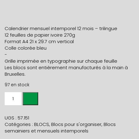
Calendrier mensuel intemporel 12 mois – trilingue
12 feuilles de papier ivoire 270g
Format A4 21 x 29.7 cm vertical
Colle colorée bleu
-
Grille imprimée en typographie sur chaque feuille
Les blocs sont entièrement manufacturés à la main à
Bruxelles.
97 en stock
quantité
de
BLOC
MENSUEL
UGS :
57.151
PERPETUEL
Catégories :
BLOCS
,
Blocs pour s'organiser
,
Blocs
TRILINGUE
semainiers et mensuels intemporels
BALEINE